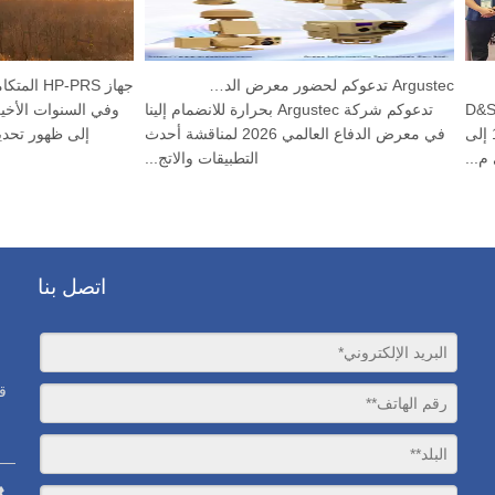
Argustec تدعوكم لحضور معرض الدفاع العالمي 2026!
أقيم معرض الدفاع الدولي الثاني عشر D&S
تدعوكم شركة Argustec بحرارة للانضمام إلينا
وفي السنوات الأخ
تايلاند 2025 آسيا (بانكوك) في الفترة من 10 إلى
في معرض الدفاع العالمي 2026 لمناقشة أحدث
إلى ظهور ت
التطبيقات والاتج...
اتصل بنا
ق