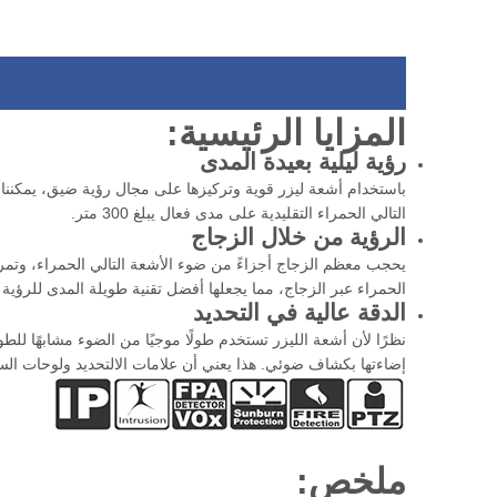
الاحترافية طويلة المدى
المزايا الرئيسية:
HD كاميرا التصوير الحراري في الهواء الطلق
كامي
للمراقبة الحدودية
الطل
رؤية ليلية بعيدة المدى
التالي الحمراء التقليدية على مدى فعال يبلغ 300 متر.
الرؤية من خلال الزجاج
يحجب معظم الزجاج أجزاءً من ضوء الأشعة التالي الحمراء، وتمر 
الحمراء عبر الزجاج، مما يجعلها أفضل تقنية طويلة المدى للرؤية
الدقة عالية في
التح
ديد
نظرًا لأن أشعة الليزر تستخدم طولًا موجيًا من الضوء مشابهًا للط
إضاءتها بكشاف ضوئي. هذا يعني أن علامات الالتحديد ولوحات الس
ملخص: