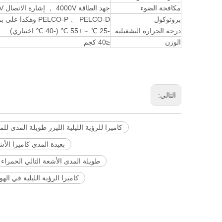
مكافحة الضوء
جهد الطاقة 4000V ， إشارة الاتصال 2000V
بروتوكول
PELCO-P 、 PELCO-D وهكذا على بروتوكول قياسي ， معدل BAUD 2400、4800、9600、19200
درجة الحرارة التشغيلية.
-25 ℃ ～+55 ℃ (-40 ℃ اختياري)
الوزن
≤40 كجم
التالي:
كاميرا للرؤية الليلية الليزر طويلة المدى للمي
بعيدة المدى كاميرا الأشع
طويلة المدى الأشعة التالي الحمراء لل
كاميرا الرؤية الليلية في اله