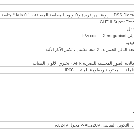
 ، Min 0.1 ° متابعة التكبير
GHT-II Super Trem
محسنة للبصرية AFR ، تخترق الألوان الضباب
لة ， مختومة ومقاومة للماء ， IP66