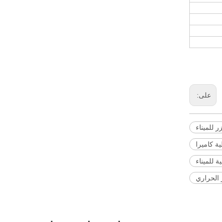
على:
زر للميناء
ية كاميرا
ة للميناء
 الحراري