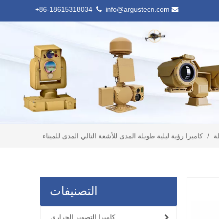
86-18615318034+
info@argustecn.com


/
كاميرا رؤية ليلية طويلة المدى للأشعة التالي المدى للميناء
التصنيفات
كاميرا التصوير الحراري