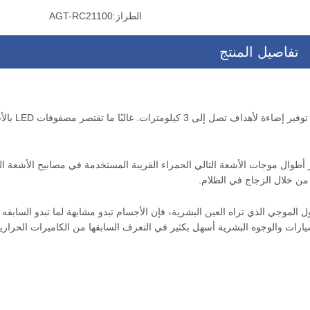
الطراز:
AGT-RC21100
تفاصيل المنتج
را التصوير الحراري الاحترافية في الهواء
كاميرا التصوير الحراري بالأشعة ال
ق للمراقبة الحدودية
طويلة المدى لحركة المرور
باستخدام أشعة ليزر قوية وتركيزها على مجال رؤية ضيق، يمكننا توفي
أطوال موجات الأشعة التالي الحمراء القريبة المستخدمة في مصابيح الأشعة الت
 من خلال الزجاج في الظلام.
ول الموجي الذي تراه العين البشرية، فإن الأجسام تبدو مشابهة لما تبدو السابقه 
يارات والوجوه البشرية أسهل بكثير في التعرف السابقها من الكاميرات الحرارية