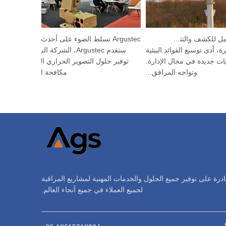
جهاز HP-PRS المتكامل للكشف والتتبع: رؤية بانورامية لحماية الطيور
Argustec تسلط الضوء على أحدث أنظمة الطائرات بدون طيار والتقنيات الحرارية في كوالالمبور
يرة، أدى توسيع الفوائد البيئية
ستقدم Argustec، الشركة الرائدة في
حديات جديدة في مجال الإدارة.
توفير حلول التصوير الحراري المتقدم وأن
وتواجه المرافق...
مكافحة الطائرات بدو
ادرة على توفير جميع الحلول والخدمات المهنية لمشاريع المراقبة
لجميع العملاء في جميع أنحاء العالم.