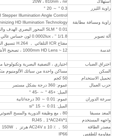
استهلاك
20W ، 810nm ، nir
زاوية الليزر
0.3 ° ～ 20 °
DSS Digital Stepper Illumination Angle Control ، زاوية ليزر فريدة وتكنولوجيا مطابقة المسافة
زاوية ومسافة مطابقة
inizing HD Illumination Technology
0.01 ° SLM المحور البصري الهدف والقفل
آلة تصوير
1/1.8 '' ، 0.0002lux لون حساس عالي إلى b/w ccd ， 2 megapixel
مفتاح ICR التلقائي ， H.264 تنسيق الفيديو
عدسة
12 ~ 1000mm HD Lens ، تصحيح الأشعة التالي الحمراء ، 2 ميجا بكسل ، تكبير الآثار الآلية
اختراق الضباب
اختياري ، التصفية البصرية وتكنولوجيا معالجة الصور ال
السكن
مساكن واحدة من سبائك الألومنيوم متكام
تحميل الاستخدام
50 كجم
حزب العمال
عموم: 360 درجة بشكل مستمر
الميل: +45 ° ～ -45 °
سرعة الدوران
عموم: 0.01 ～ 30 درجة/ثانية
الميل: 0.01 ～ 15 °/s
المعد مسبقا
80 ، مع وظيفة الدورية والمسح الضوئي
واجهه المستخدم
1*RJ45，1*AC24V
مصدر الطاقة
AC24V ± 10 ٪ ， 50 هرتز ， 150W ， التكوين القياسي AC220V-> محول AC24V
مقاومة للطقس
IP66