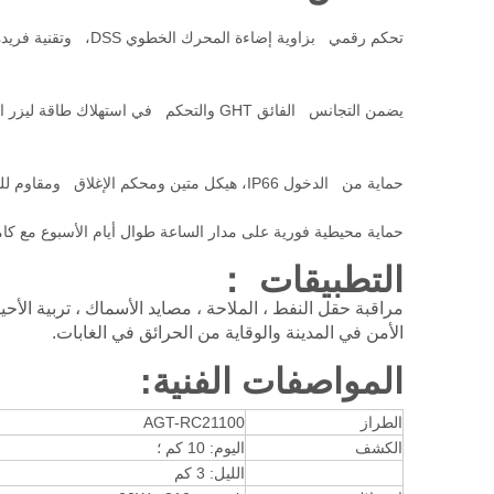
تحكم رقمي بزاوية إضاءة المحرك الخطوي DSS، وتقنية فريدة لتكبير الليزر ومطابقة المسافة، مع تكبير متتابع لا يقل عن 0.1 درجة.
يضمن التجانس الفائق GHT والتحكم في استهلاك طاقة ليزر الأشعة التالي الحمراء القريبة (NIR) تأثيرًا أفضل.
حماية من الدخول IP66، هيكل متين ومحكم الإغلاق ومقاوم للماء.
حماية محيطية فورية على مدار الساعة طوال أيام الأسبوع مع كاميرا Argus البانور
التطبيقات ：
مراقبة حقل النفط ، الملاحة ، مصايد الأسماك ، تربية الأحيا
الأمن في المدينة والوقاية من الحرائق في الغابات.
المواصفات الفنية:
الطراز
AGT-RC21100
الكشف
اليوم: 10 كم ؛
الليل: 3 كم