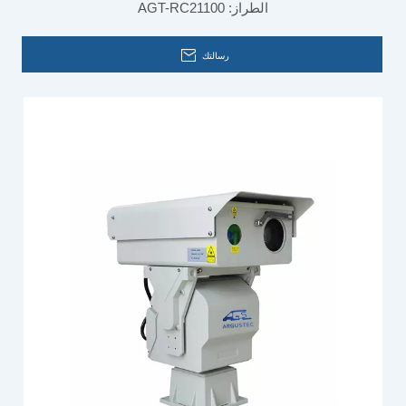
الطراز:
AGT-RC21100
للميناء
رسالتك