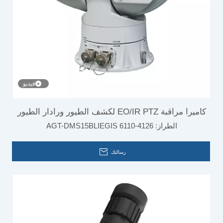
فيديو
كاميرا مراقبة EO/IR PTZ لكشف الطيور ورادار الطيور
الطراز:
AGT-DMS15BLIEGIS 6110-4126
على مدار الساعة طوال أيام الأسبوع
رسالتك