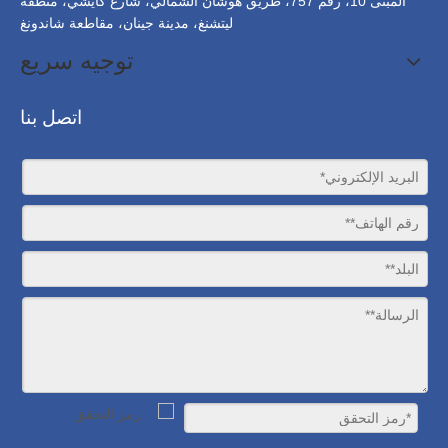
المبنى 10، رقم 757، طريق هوشان الشمالي، شارع كايشي، منطقة
ليتشنغ، مدينة جينان، مقاطعة شاندونغ
توجيه سريع
اتصل بنا