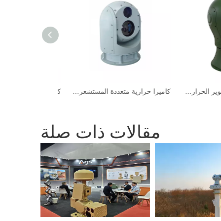
HD أعلى كاميرا التصوير الحراري الاحترافي للمراقبة الحدودية
كاميرا حرارية متعددة المستشعر للمسافات الطويلة، كشف الطيور، رادار الطيور 24/7
مقالات ذات صلة