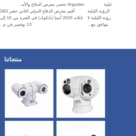
 كاميرا الرؤية الليلية
Argustec تحضر معرض الدفاع والأمن 2025
تكيفي مع كاميرات الرؤية الليلية
أقيم مع
 لارتداء كاميرا الرؤية الليلية لا
تا
يتوافق مع...
13 نوفمبر في م...
منتجاتنا
×
اتصل بنا
البريد الإلكتروني
*
*رقم الهاتف
*