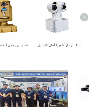
وظيفة تتبع السيارات للماء منصة ضوئية كاميرا حرارية لسلامة المدينة
رابط الرادار كاميرا أمان التحليل الحراري الكهروم البصري/الأشعة التالي الحمراء