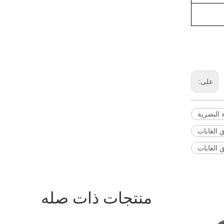
على:
 الغابات
منتجات ذات صله