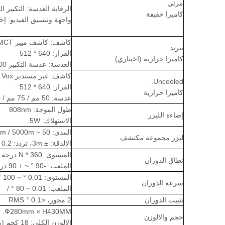
مرئي
الرقابة العدسة: التكبير الك
كاميرا خفيفة
واجهة وتنسيق الفيديو: إخراج الشبكة P
كاشف: كاشف ميير MCT
تبريد
القرار: 640 * 512
كاميرا حرارية (اختياري)
العدسة: عدسة التكبير 300 مم
كاشف: غير مستدير FPA Vox
Uncooled.
القرار: 640 * 512
كاميرا حرارية
عدسة: 50 مم / 75 مم / 100 مم عدسة التكبير المستمر
طول الموجة: 808nm
إضاءة الليزر
الاستهلاك: 5W.
المدى: 50 ~ 3000m / 5000m اختياري
ليزر مجموعة مكتشف
الالدقة: ± 3m، تردد: 0.2 هرتز، طول الموجة: 1570nm
المستوى: N * 360 درجة (مستمر)
نطاق الدوران
الملعب: -90 ° ~ + 90 درجة
المستوى: 0.01 ° ~ 100 ° /
سرعة الدوران
الملعب: 0.01 ~ 80 ° /
تثبيت الدوران
2 محور، <0.1 ° RMS
Ф280mm × H430MM.
حجم والالوزن
الالوزن الكلي: 18 كجم (بما في ذلك الحمل)