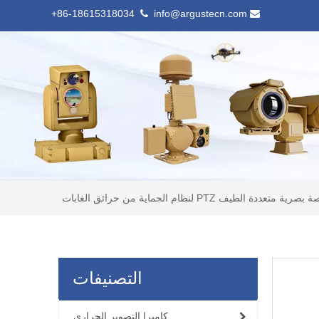
86-18615318034+
info@argustecn.com


ددة الطيف PTZ لنظام الحماية من حرائق الغابات
التصنيفات
كاميرا التصوير الحراري