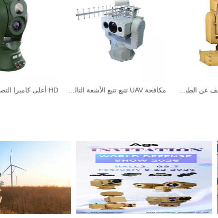
نظام ليزر ذكي للكشف عن الطيور AF EOD
مكافحة UAV تتبع تتبع الأشعة التالي الحمراء