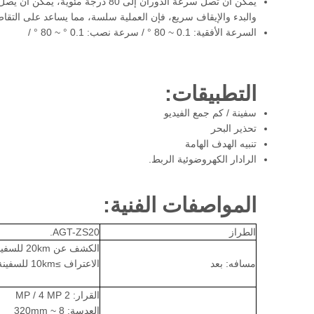
والبدء والإيقاف سريع، فإن العملية سلسة، مما يساعد على التقاط
السرعة الأفقية: 0.1 ~ 80 ° / سرعة نصب: 0.1 ° ~ 80 ° /
التطبيقات:
سفينة / كم جمع الفيديو
تحذير البحر
تنبيه الهدف الهامة
الرادار الكهروضوئية الربط.
المواصفات الفنية:
الطراز
AGT-ZS20.
الكشف عن 20km للسفينة
مسافه: بعد
الاعتراف ≥10km للسفينة
القرار: 2 MP / 4 MP
العدسة: 8 ~ 320mm