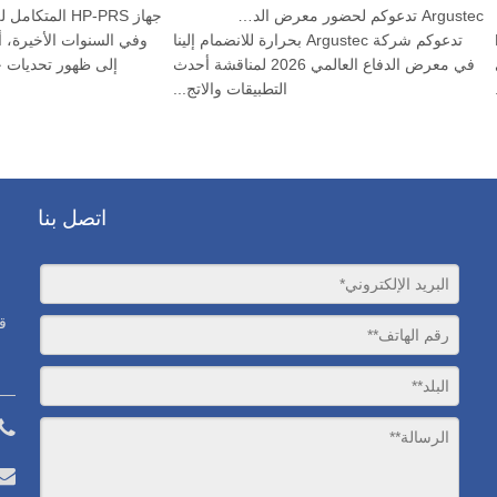
Argustec تدعوكم لحضور معرض الدفاع العالمي 2026!
رض الدفاع الدولي الثاني عشر D&S
تدعوكم شركة Argustec بحرارة للانضمام إلينا
وفي السنوات الأخيرة،
يلاند 2025 آسيا (بانكوك) في الفترة من 10 إلى
في معرض الدفاع العالمي 2026 لمناقشة أحدث
إلى ظهور تحديا
التطبيقات والاتج...
اتصل بنا
ق