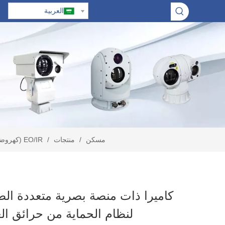
العربية
مسكن
/
منتجات
/
EO/IR (كهروضوئية/التالي الحمراء)
لنظام الحماية من حرائق ال