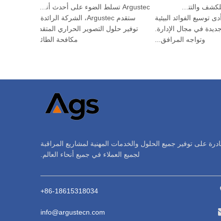
جهاز HP-PRS المتكامل للكشف والتتبع: رؤية بانورامية لحماية الطيور
Argustec تسلط الضوء على أحدث أنظمة الطائرات بدون طيار والتقنيات الحرارية في كوالالمبور
 أدى توسيع الفوائد البيئية
ستقدم Argustec، الشركة الرائدة في مجال
ت جديدة في مجال الإدارة.
توفير حلول التصوير الحراري المتقدم وأنظمة
وتواجه المرافق...
مكافحة الطائرات بدو...
ادرة على توفير جميع الحلول والخدمات المهنية لمشاريع المراقبة
لجميع العملاء في جميع أنحاء العالم.
86-18615318034+
info@argustecn.com