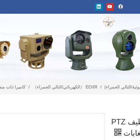
/
EO/IR （الكهربائي/التالي الحمراء）
/
كاميرا ذات منصة بصرية متع
كاميرا ذات منصة بصرية متعددة الطيف PTZ
غابات