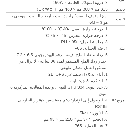
2. ذروة استهلاك الطاقة: ≤160W
بحجم
315 مم × 300 مم × 480 مم (L x W x H）
نوع الوقوف التثبيت/ترايبود ثابت ، ارتفاع التثبيت الموصى به
تثبيت
هو 3 ~ 5M
1. درجة حرارة العمل: -40 ℃ ～ 60 ℃
2. درجة حرارة التخزين -45 ～ 75 ℃
3. رطوبة العمل: ≤95 ٪ RH
بيئة
4. فئة الحماية: IP66
5. رذاذ مضاد للملح: قيمة الرقم الهيدروجيني 6.5 ~ 7.2 ،
اختبار رذاذ الملح المستمر لمدة 96 ساعة ، لا يزال من
الممكن العمل بشكل طبيعي
1. أداء الذكاء الاصطناعي: 21TOPS
2. الذاكرة: 8 جيجابايت
3. عدد النوى: GPU 384 النوى ، وحدة المعالجة المركزية 6
النوى
مربع IP
4. الوصول إلى الإنذار: دعم مستشعر الاهتزاز الخارجي
RS485
5. الالوزن: ≤5kg
6. الحجم: 347 مم × 210 مم × 98 مم
7. فئة الحماية: IP65