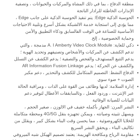
منطقة الدفاع ، بما في ذلك المشاة والمركبات والحيوانات ، وتصفية
الإنذارات الخاطئة للرادار الناتجة
الحوسبة الذكية Edge: يتم تنفيذ الحوسبة الذكية على جانب Edge ،
مما يؤدي إلى استجابة خدمة الالشبكة بشكل أسرع وتلبية الاحتياجات
الأساسية للصناعة في الوقت الفالسابق وذكاء التطبيق والأمن
وحماية الخصوصية ، إلخ.
ذكي للغاية: A. I Amberty Video Clock Module مدمجة ، والتي
تدعم الكشف عن المركبات والأشخاص وتصنيفهم وتحديد الهوية ؛
يدعم التتبع المستهدف والفحص والتصفية ؛ يدعم الكشف عن التسلل
والكشف عن الحركة ؛ يدعم AR Information Fusion Linkage
الدفاع النشط: التصميم المتكامل للكشف والتحذير ، دعم مكبر
الصوت + ضوء سوي
إدارة السلامة: لديها وظائف من القوة على الذات ، ومراقبة الحالة
عبر الإنترنت ، وردود الفعل ، وتالسابققات الأعطال لتوفير دعم
البيانات للصيانة الوقائية
النشر المرن: الجهاز بأكمله خفيف في الالوزن ، صغير الحجم ،
ويسهل تثبيته وصيانته ، ويمكن تجهيزه بنقل 4G/5G ومحطة متكاملة
للخلايا الكهروضوئية ، مما يحسن وقت البناء بشكل كبير ، ويقلل من
تكاليف البناء ، ويحقق النشر السريع
مقاومة الرياح ومكافحة الهزيمة: يعتمد تصميم الهيكل شبه الميروفي