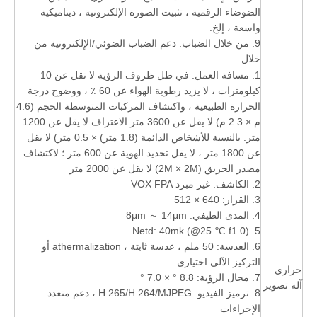
الضوضاء الرقمية ، تثبيت الصورة الإلكترونية ، ديناميكية
واسعة ، إلخ.
9. من خلال الضباب: دعم الضباب الضوئي/الإلكترونية من
خلال
1. مسافة العمل: في ظل ظروف الرؤية لا تقل عن 10
كيلومترات ، لا يزيد رطوبة الهواء عن 60 ٪ ، ووضوح درجة
الحرارة الطبيعية ، واكتشاف المركبات المتوسطة الحجم (4.6
م × 2.3 م) لا يقل عن 3600 متر الاعتراف لا يقل عن 1200
متر. بالنسبة للأشخاص الدائمة (1.8 متر) × 0.5 متر) لا يقل
عن 1800 متر ، لا يقل تحديد الهوية عن 600 متر ؛ لاكتشاف
مصدر الحريق (2M × 2M) لا يقل عن 2000 متر
2. الكاشف: غير مبرد VOX FPA
3. القرار: 640 × 512
4. المدى الطيفي: 8μm ～ 14μm
5. Netd: 40mk (@25 ℃ f1.0)
6. العدسة: 50 ملم ، عدسة ثابتة ، athermalization أو
التركيز الآلي اختياري
حراري
7. مجال الرؤية: 8.8 ° × 7.0 °
آلة تصوير
8. ترميز الفيديو: H.265/H.264/MJPEG ، دعم متعدد
الإجراءات