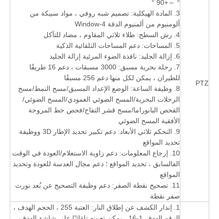
° ～+90 °
3. المادة الهيكلية: تصميم شبه روفي ، مواد سبيكة من
ألومنيوم من ألمنيوم الدقة 4-Window
4. رش السطح: طلاء ثلاثي المقاوم ، مضاد للتآكل
5. المساحات: دعم المساحات التلقائية الذكية
6. إزالة الجليد: نافذة الضوء المرئية إزالة الجليد
7. رحلة بحرية مسبق: 3000 مسبقات ، دعم 16 طريقًا
للطيران ، يمكن لكل منها دعم 256 مسبقًا
PTZ
8. وظيفة الساعة: الوضع الإعداد المسبق/مسح النمط/مسح
الرحلات البحرية/المسح الضوئي العمودي/المسح الضوئي/
الفحص البانوراما/مسح قشر التفاح/فحص خط المروحة
الأفقية المسح الضوئي
9. التحكم ثلاثي الأبعاد: دعم تكبير تحديد الإطار 3D ووظيفة
تحديد المواقع
10. إرجاع المعلومات: دعم زاوية الاستعلام/العودة في الوقت
الفالسابق ، تحديد المواقع ؛ دعم مجال العدسة للعودة وتحديد
المواقع
11. تصحيح نقطة الصفر: دعم وظيفة التصحيح عن بُعد نورث
صفر نقطة
1. إنذار الكشف عن إطلاق النار: العتبة 255 ، الحجم الهدف ،
الرقم الهدف 1-16 ، يمكن تعيينه تلقائيًا على شاشة الهدف