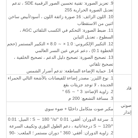
9. تعزيز الصورة: تقنية تحسين الصور الرقمية SDE ، تدعم
تعديل الصورة الحرارية 255
10. اللون الزائف: 16 صورة زائفة اللون ، أسود/أبيض ساخن
اثنين من الاستقطاب
11. ضبط الصورة: التحكم في الكسب التلقائي AGC ،
السطوع ، تعديل التباين
12. التكبير الإلكتروني: 1.0 × ～ 8.0 × التكبير المستمر (حجم
الخطوة 0.1) ، دعم عرض عين النسر العالمي
13. تصحيح الصورة: تصحيح دليل الدعم ، تصحيح الخلفية ،
تصحيح تلقائي
14. حماية الإضاءة الساطعة: تدعم أضرار الشمس
1. نوع الليزر: مصدر إضاءة للفيضانات بالأشعة التالي الحمراء
الجديدة ، لا توجد جزيئات بقع
قاد
2. زاوية الإضاءة: 3 ° ～ 65 °
3. مسافة التشعيع: 200 م
صوتي
مكبر صوت متكامل داخليًا + ضوء سوي
إنذار
1. سرعة الدوران: أفقي: 0.01 °/S ～ 180 °/s ؛ الميل: 0.01
°/S ～ 120 درجة/ثانية ، دعم الطول البؤري وتكييف السرعة
2. زاوية الدوران: أفقي: 360 ° دوران مستمر ؛ الملعب: -90