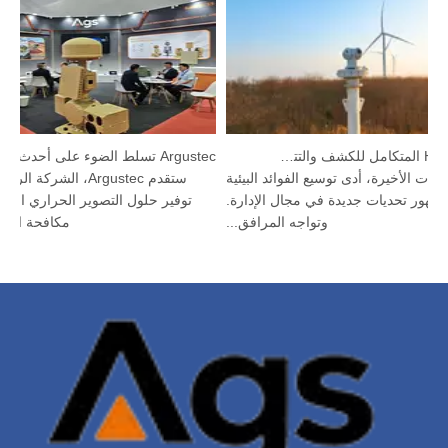
جهاز HP-PRS المتكامل للكشف والتتبع: رؤية بانورامية لحماية الطيور
لسنوات الأخيرة، أدى توسيع الفوائد البيئية
ستقدم Argustec، ال
إلى ظهور تحديات جديدة في مجال الإدارة.
توفير حلول التصوير الحراري ا
وتواجه المرافق...
مكافحة ال