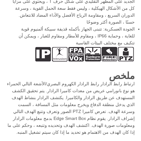
الجديد على المظهر التقليدي على شكل حرف T ، ويحتوي على مزايا
كل من الأشكال الهيكلية ، وليس فقط سعة الحمل القوية ، وسرعة
الدوران السريع ، ومقاومة الرياح الأفضل والأداء المضاد للانتعاش.
حسنًا ، الصورة أكثر وضوحًا
الجودة العسكرية: تتبنى الجهاز بأكمله قذيفة سبيكة ألمنيوم قوية
للغاية ، وحماية IP66 ، ومقاوم للأمطار ومقاوم للغبار ، ويمكن أن
تتكيف مع مختلف البيئات القاسية
ملخص
ارتباط رابط الرادار رابط الرادار الكهروم البصري/الأشعة التالي الحمراء
هو نوع بانورامي عريض من معدات كاميرا الرادار. يتم تحقيق الكشف
المستهدف عن طريق الرادار والكاميرا. يكتشف الرادار بنشاط الهدف
الذي يدخل منطقة الدفاع ويخرج معلومات مثل المسافة ، السمت
وسرعة الهدف. تعرض كاميرا PTZ الصور وتعرف وتتبع الهدف التالي
إشراف الرادار. يقوم نظام Edge Smart Box بدمج معلومات الرادار
ومعلومات صورة الهدف. اكتشف الهدف وتحديده وتتبعه ، وحكم على ما
إذا كان الهدف من الاهتمام هو تحديد ما إذا كان سيتم تشغيل المنبه.