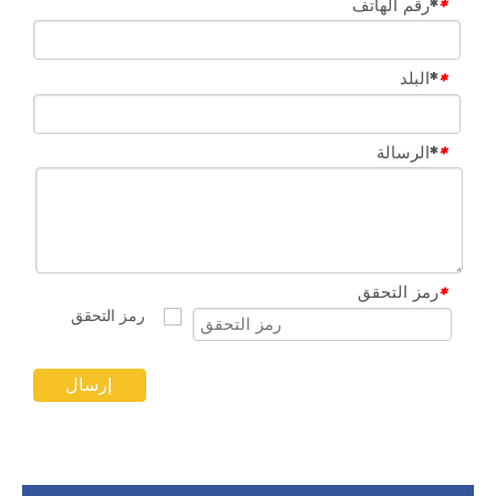
*رقم الهاتف
*
*البلد
*
*الرسالة
*
رمز التحقق
*
إرسال