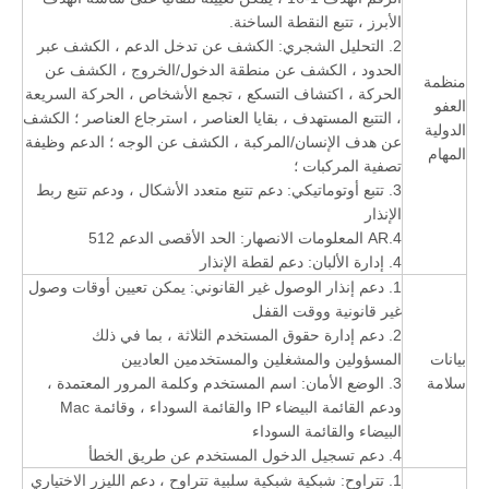
الأبرز ، تتبع النقطة الساخنة.
2. التحليل الشجري: الكشف عن تدخل الدعم ، الكشف عبر
الحدود ، الكشف عن منطقة الدخول/الخروج ، الكشف عن
منظمة
الحركة ، اكتشاف التسكع ، تجمع الأشخاص ، الحركة السريعة
العفو
، التتبع المستهدف ، بقايا العناصر ، استرجاع العناصر ؛ الكشف
الدولية
عن هدف الإنسان/المركبة ، الكشف عن الوجه ؛ الدعم وظيفة
المهام
تصفية المركبات ؛
3. تتبع أوتوماتيكي: دعم تتبع متعدد الأشكال ، ودعم تتبع ربط
الإنذار
4.AR المعلومات الانصهار: الحد الأقصى الدعم 512
4. إدارة الألبان: دعم لقطة الإنذار
1. دعم إنذار الوصول غير القانوني: يمكن تعيين أوقات وصول
غير قانونية ووقت القفل
2. دعم إدارة حقوق المستخدم الثلاثة ، بما في ذلك
بيانات
المسؤولين والمشغلين والمستخدمين العاديين
سلامة
3. الوضع الأمان: اسم المستخدم وكلمة المرور المعتمدة ،
ودعم القائمة البيضاء IP والقائمة السوداء ، وقائمة Mac
البيضاء والقائمة السوداء
4. دعم تسجيل الدخول المستخدم عن طريق الخطأ
1. تتراوح: شبكية شبكية سلبية تتراوح ، دعم الليزر الاختياري