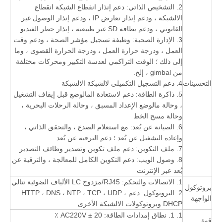
2. التشخيص الذاتي: دعم إنذار انقطاع الشبكة انقطاع
الالشبكة ، ودعم إنذار تعارض IP ، ودعم إنذار الوصول غير
القانوني ، ودعم بطاقة SD غير طبيعية ، إنذار حظر الفيديو
3. الإدارة الصحية: وظيفة تسجيل مؤشر الصحة ، ودعم وقت
العمل ، ودرجة حرارة العمل ، ودرجة الحرارة القصوى ، وما
إلى ذلك ؛ الوقت التراكمي لعدسة التكبير ومحركات مختلفة
من gimbal ، إلخ.
التحسينات
4. دعم التسجيل التكميلي لالشبكة الالشبكة
5. ذاكرة الطاقة: دعم لاستعادة المالوضع قبل إيقاف التشغيل
، وحالة مالوضع الإعداد المسبق ، وحالة الرحلات البحرية ،
وحالة مسح الخط
6. الصيانة عن بُعد: مع استعلام الصدع ، والتحقق الذاتي ،
وإعادة التشغيل عن بُعد ؛ دعم الترقية عن بُعد
7. ملف التكوين: دعم ملف تكوين وتصدير وظائف التصدير
8. وصول الويب: دعم التكوين الكامل للمعالجة ، والترقية عن
بُعد عبر الإنترنت
1. الاتصالات والتحكم: RJ45/مزدوج LC الألياف الضوئية تتالي
بروتوكول
2. البروتوكول: دعم HTTP ، DNS ، NTP ، TCP ، UDP ،
الواجهة
DHCP وبروتوكولات الالشبكة الأخرى
1. 1. نطاق إمدادات الطاقة: AC220V ± 20 ٪
قوة