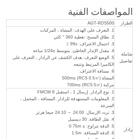
المواصفات الفنية
الطراز
AGT-RDS500
1. التعرف على الهدف: المشاة ، المركبات
2. نطاق المسح: تغطية 360 ° كلي
3. احتمال الاعتراف: ≥99 ٪
4. معدل الإنذار الخاطئ: متوسط ​​≤1/24 ساعة
شاملة
5. الوضع التعرف: هدف الكشف عن الرادار ، التعرف على
تفاصيل
الكاميرا المرتبط وتتبعه
6. مسافة الاعتراف:
المشاة (RCS 0.5㎡) ≥500m
مركبة (RCS 5㎡) ≥700m
1. نوع الرادار: إرسال 1 ، استقبل 8 FMCW
2. المعلومات المستهدفة للرادار: المسافة ، المحمل ،
السرعة
3. تردد الإرسال: 24.00 ～ 24.10 جيجا هرتز
4. نقل الطاقة: 30 ديسيبل
5. الدقة تتراوح: ± 0.75m
رادار
6. الدقة المسافة: 1.5m