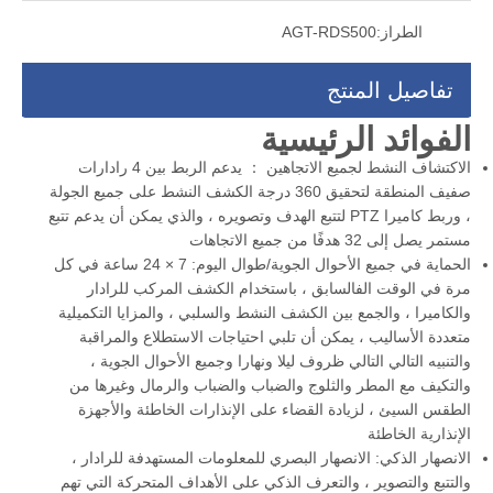
الطراز:
AGT-RDS500
تفاصيل المنتج
الفوائد الرئيسية
الاكتشاف النشط لجميع الاتجاهين ： يدعم الربط بين 4 رادارات
صفيف المنطقة لتحقيق 360 درجة الكشف النشط على جميع الجولة
، وربط كاميرا PTZ لتتبع الهدف وتصويره ، والذي يمكن أن يدعم تتبع
مستمر يصل إلى 32 هدفًا من جميع الاتجاهات
الحماية في جميع الأحوال الجوية/طوال اليوم: 7 × 24 ساعة في كل
مرة في الوقت الفالسابق ، باستخدام الكشف المركب للرادار
والكاميرا ، والجمع بين الكشف النشط والسلبي ، والمزايا التكميلية
متعددة الأساليب ، يمكن أن تلبي احتياجات الاستطلاع والمراقبة
والتنبيه التالي التالي ظروف ليلا ونهارا وجميع الأحوال الجوية ،
والتكيف مع المطر والثلوج والضباب والضباب والرمال وغيرها من
الطقس السيئ ، لزيادة القضاء على الإنذارات الخاطئة والأجهزة
الإنذارية الخاطئة
الانصهار الذكي: الانصهار البصري للمعلومات المستهدفة للرادار ،
والتتبع والتصوير ، والتعرف الذكي على الأهداف المتحركة التي تهم