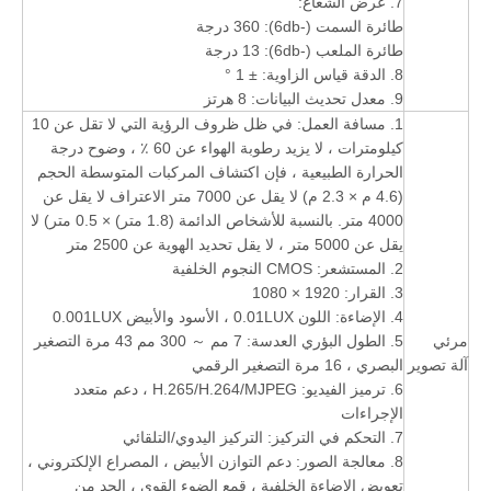
7. عرض الشعاع:
طائرة السمت (-6db): 360 درجة
طائرة الملعب (-6db): 13 درجة
8. الدقة قياس الزاوية: ± 1 °
9. معدل تحديث البيانات: 8 هرتز
1. مسافة العمل: في ظل ظروف الرؤية التي لا تقل عن 10
كيلومترات ، لا يزيد رطوبة الهواء عن 60 ٪ ، وضوح درجة
الحرارة الطبيعية ، فإن اكتشاف المركبات المتوسطة الحجم
(4.6 م × 2.3 م) لا يقل عن 7000 متر الاعتراف لا يقل عن
4000 متر. بالنسبة للأشخاص الدائمة (1.8 متر) × 0.5 متر) لا
يقل عن 5000 متر ، لا يقل تحديد الهوية عن 2500 متر
2. المستشعر: CMOS النجوم الخلفية
3. القرار: 1920 × 1080
4. الإضاءة: اللون 0.01LUX ، الأسود والأبيض 0.001LUX
مرئي
5. الطول البؤري العدسة: 7 مم ～ 300 مم 43 مرة التصغير
آلة تصوير
البصري ، 16 مرة التصغير الرقمي
6. ترميز الفيديو: H.265/H.264/MJPEG ، دعم متعدد
الإجراءات
7. التحكم في التركيز: التركيز اليدوي/التلقائي
8. معالجة الصور: دعم التوازن الأبيض ، المصراع الإلكتروني ،
تعويض الإضاءة الخلفية ، قمع الضوء القوي ، الحد من