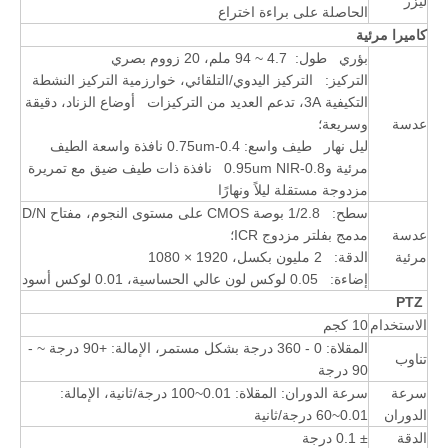
ليزر
الحاصلة على براءة اختراع
كاميرا مرئية
بؤري طول:
4.7 ~ 94 ملم، 20 زووم بصري
التركيز: التركيز اليدوي/التلقائي، خوارزمية التركيز النشطة
التكيفية 3A، تدعم العديد من التركيزات أوضاع الزناد، دقيقة
عدسة
وسريعة؛
ليل نهار طيف واسع: 0.4-0.75um نافذة واسعة الطيف
مرئية و0.8-0.95um NIR نافذة ذات طيف ضيق مع تمريرة
مزدوجة مستقلة ليلاً ونهارًا
سطح: 1/2.8 بوصة CMOS على مستوى النجوم، مفتاح D/N
عدسة
مدمج بفلتر مزدوج ICR؛
مرئية
الدقة: 2 مليون بكسل، 1920 × 1080
إضاءة: 0.05 لوكس لون عالي الحساسية، 0.01 لوكس أسود
PTZ
الاستخدام
10 كجم
المقلاة: 0 - 360 درجة بشكل مستمر، الإمالة: +90 درجة ~ -
تناوب
90 درجة
سرعة
سرعة الدوران: المقلاة: 0.01~100 درجة/ثانية، الإمالة:
الدوران
0.01~60 درجة/ثانية
الدقة
± 0.1 درجة