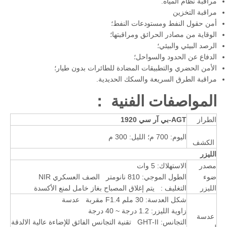
مراقبة نظام المياه.
مراقبة التخزين
أمن حقول النفط ومستودعات النفط؛
الوقاية من مصادر الحرائق ومراقبتها؛
الرصد البيئي والبيئي؛
الدفاع عن الحدود والسواحل؛
الأمن الحضري والتطبيقات المضادة للطائرات بدون طيار؛
مراقبة الطرق السريعة والسكك الحديدية.
المواصفات الفنية ：
الطراز
AGT-
بي آر سي 1920
اليوم: 700 م؛ الليل: 300 م
الكشف
الليزر
مصدر
الاستهلاك: 5 وات
ضوء
الطول الموجي: 810 نانومتر الصف العسكري NIR
الليزر
التغليف : يتم إغلاق المصباح بغاز خامل لمنع الأكسدة
شكل العدسة: 30 ملم F1.4 مقربة عدسة
زاوية الليزر: 1.2 درجة ~ 40 درجة
عدسة
التجانس: GHT-II تقنية التجانس الفائق للإضاءة عالية الالدقة