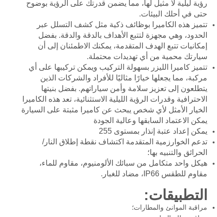
رؤية ليلية لا مثيل لها، مما يضمن قدرتك على الرؤية بوضوح
حتى في أحلك البيئات.
تتميز هذه الكاميرا بوظائف ذكية مثل كشف التسلل عبر
الحدود، وهي مجهزة لتتبع الأهداف بالدقة والدقة. بفضل
إمكانيات تتبع الهدف المتقدمة، يمكنك الاطمئنان إلى أن
سيارتك محمية من أي تهديدات محتملة.
تتميز كاميرا الليزر بسهولة التركيب ويمكن تركيبها على أي
مركبة، مما يجعلها خيارًا مثاليًا للأفراد والشركات الذين
يتطلعون إلى تعزيز سلامة وأمن سياراتهم. بفضل بنيتها
الاحترافية وقدرات الرؤية الليلية الاستثنائية، تعد هذه الكاميرا
الخيار الأمثل لأي شخص يبحث عن كاميرا مثبتة على السيارة
يمكن الاعتماد السابقها وعالية الجودة
يمكن إعداد عتبة إنذار بمستوى 255
تدعم الخوارزمية المتقدمة اكتشاف نقطة إطلاق النار/
الحرائق والتنبيه بها؛
هيكل واحد متكامل من سبائك الألومنيوم، مقاوم للماء،
مقاوم للطقس IP66، مضاد للغبار.
التطبيقات:
مراقبة الموانئ والمطارات؛