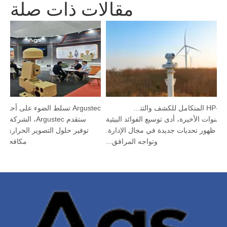
مقالات ذات صلة
جهاز HP-PRS المتكامل للكشف والتتبع: رؤية بانورامية لحماية الطيور
 السنوات الأخيرة، أدى توسيع الفوائد البيئية
ستقدم Argustec،
إلى ظهور تحديات جديدة في مجال الإدارة.
توفير حلول التصوير الحراري
وتواجه المرافق...
مكافحة 