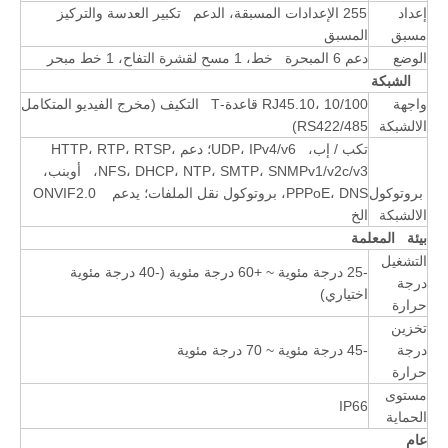
إعداد
255 الإعدادات المسبقة، الدعم تكبير العدسة والتركيز
مسبق
المسبق
الوضع
دعم 6 المبحرة خط، 1 مسح لقشرة التفاح، 1 خط مبحر
الشبكة
واجهة
RJ45.10، 10/100 قاعدة-T التكيف (مخرج الفيديو المتكامل
الالشبكة
RS422/485)
تكب / إب، UDP، IPv4/v6؛ دعم HTTP، RTP، RTSP،
NFS، DHCP، NTP، SMTP، SNMPv1/v2c/v3، أوبنب،
بروتوكول
PPPoE، DNS، بروتوكول نقل الملفات؛ يدعم ONVIF2.0
الالشبكة
الخ
بيئة المعلمة
التشغيل
-25 درجة مئوية ~ +60 درجة مئوية (-40 درجة مئوية
درجة
اختياري)
حرارة
تخزين
درجة
-45 درجة مئوية ~ 70 درجة مئوية
حرارة
مستوى
IP66
الحماية
عام