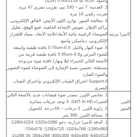
وأسود: 0.0001Lux @ 0Lux (حديد)
3. العدسة: 7 مم ~ 330 مم، تقريب بصري 47 مرة،
تقريب رقمي 16 مرة.
4. معالجة الصور: توازن اللون الأبيض، الغالق الإلكتروني،
تراكم الإطار، تعويض الإضاءة الخلفية، قمع الوهج، تقليل
كاميرا مرئية
الضوضاء الرقمية ثنائية الأبعاد/ثلاثية الأبعاد، مضاد للاهتزاز
الإلكتروني، ديناميكي واسع.
5. ضوء النهار والليل: 0.4-0.75um نافذة طيفية واسعة
للضوء المرئي و0.8-0.95um نافذة طيفية قريبة من
الأشعة التالي الحمراء ليلا ونهارا نافذة ضوء مزدوجة
مستقلة، تحسين نسبة الإشارة إلى الضوضاء لضوء التصوير
والضوء الشارد
6.Support اختراق الضباب الإلكتروني واختراق الضباب
البصري
1. تجانس الليزر: مصدر ضوء فيضانات جديد بالأشعة التالي
الليزر
الحمراء GHT-III HD، لا توجد جزيئات متناثرة
المنور
2. زاوية الليزر: 3 درجات ~ 65 درجة للتحويل
3. مسافة الليزر: 300 متر
1. الدقة كاميرا حرارية: دعم 1920x1080؛ 1280x1024؛
1280x960؛ 1024x768؛ 1280x720؛ 704x576؛
640x512؛ 640x480؛ 400x300؛ 384x288؛ 35 2x288؛