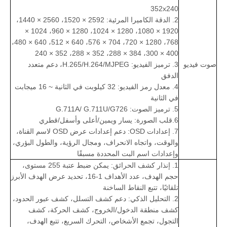
352x240
2. الدقة الكاميرا المرئية: 2592 × 1520، 2560 × 1440،
1920 × 1080، 1280 × 1024، 1280 × 960، 1024 ×
768، 1280 × 720، 704 × 576، 640 × 512، 640 × 480،
400 × 300، 384 × 288، 352 × 288، 352 × 240
صوت فيديو
3. ترميز الفيديو: H.265/H.264/MJPEG، دعم متعدد
الدفق
4. معدل رمز الفيديو: 32 كيلوبت في الثانية ~ 16 ميجابت
في الثانية
5. ترميز الصوت: G.711A/ G.711U/G726
6.قلب الصورة: يسار ويمين/أعلى وأسفل/قطري
7. إعدادات OSD: دعم إعدادات عرض OSD لاسم القناة،
والوقت، واتجاه الانحراف، ومجال الرؤية، والطول البؤري،
وإعدادات اسم البت المحددة مسبقًا
1. إنذار كشف الحرائق: يمكن ضبط عتبة 255 مستوى،
حجم الهدف، عدد الأهداف 1-16، تحديد عرض الهدف الأبرز
تلقائيًا، تتبع النقاط الساخنة
2. التحليل الذكي: دعم كشف التسلل، كشف عبور الحدود،
كشف منطقة الدخول/الخروج، كشف الحركة، كشف
التجول، تجمع الأشخاص، التحرك السريع، تتبع الهدف،