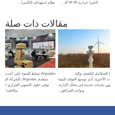
كاميرا أمنية حرارية طويلة المدى مع كشف الحركة
كاميرا حرارية IR IR التي تساعد السائق على اكتشاف البعيد
نظام استهداف الكاميرا المزدوجة بدون طيار
مقالات ذات صلة
جهاز HP-PRS المتكامل للكشف والتتبع: رؤية بانورامية لحماية الطيور
سنوات الأخيرة، أدى توسيع الفوائد البيئية
ستقدم Argustec، الش
لى ظهور تحديات جديدة في مجال الإدارة.
توفير حلول التصوير الحراري ال
وتواجه المرافق...
مكافحة الط