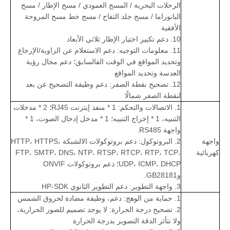
الرحلات البحرية / المسح العمودي / مسح الإطار / مسح
البانوراما / مسح جلد التفاح / مسح خط مسح المروحة
الأفقية
10. دعم تكبير اختيار الإطار ثلاثي الأبعاد
11. معلومات التوجيه: دعم الاستعلام عن الزاوية/الإرجاع
وتحديد المواقع في الوقت الفالسابق؛ دعم مجال رؤية
العدسة وتحديد المواقع
12. تصحيح نقطة الصفر: دعم وظيفة التصحيح عن بعد
لنقطة الصفر شمالًا
1. الاتصالات والتحكم: 1 * منفذ إيثرنت RJ45؛ 2 * مدخلات
التنبيه، 1 * إخراج التنبيه؛ 1 * مدخل إدخال الصوت، 1 *
واجهة RS485.
واجهة
2. البروتوكول: دعم بروتوكولات الالشبكة HTTP، HTTPS،
كهربائية
FTP، SMTP، DNS، NTP، RTSP، RTCP، RTP، TCP،
UDP، ICMP، DHCP؛ دعم بروتوكولات ONVIF
وGB28181.
3. واجهة التطوير: دعم التطوير الثانوي HP-SDK
1. حماية من الوهج: دعم، وظيفة مضادة لحروق الشمس
2. تصحيح درجة الحرارة: لا يوجد تصميم للصور الحرارية،
ولا تتأثر الدقة التصوير بدرجة الحرارة