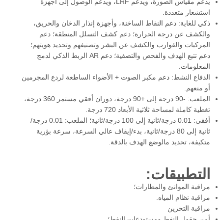
يدعم مقياس الصورة، ويدعم LRF، ويدعم الوصول إلى أجهزة
استشعار متعددة.
ذكي للغاية: دعم النقاط الساخنة، وأجهزة إنذار الدخان والحريق،
والكشف عن درجة الحرارة؛ دعم كشف التسلل المنطقة؛ دعم
المركبات والقوارب والكشف عن البشر وتصنيفهم وتحديد هويتهم؛
دعم تتبع الهدف والفحص والتصفية؛ دعم AR الربط الذكي لدمج
المعلومات.
الدفاع النشط: دعم مكبر الصوت + الأضواء الساطعة لردع المجرمين
أو منعهم.
الملعب: -90 درجة إلى +90 درجة، دوران أفقي مستمر 360 درجة،
تغطية كاملة لمساحة ثلاثية الأبعاد 720 درجة.
أفقي: 0.01 درجة/ثانية إلى 100 درجة/ثانية؛ الملعب: 0.01 درجة/
ثانية إلى 80 درجة/ثانية، بدء/إيقاف عالي السرعة، سرعة بؤرية
متكيفة، تحديد مالوضع الهدف بالدقة.
التطبيقات:
مراقبة الموانئ والمطارات؛
مراقبة نظام المياه.
مراقبة التخزين
أمن حقول النفط ومستودعات النفط؛