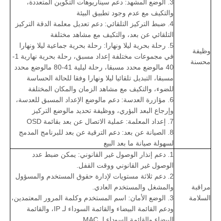
3. الوضع المشهد: دعم سيناريوهات التكوين المتعددة،
والتكيف مع عدم وجود تطبيق البيئة
4. ضبط التركيز التلقائي: دعم تعديل معلمة الدقة التركيز
التلقائي عن بعد، والتكيف مع مشاهد مختلفة
5. رحلة بحرية ليلا ونهارا: رحلة بحرية جماعية ليلا ونهارا
وظيفة
في مجموعات مختلفة إعداد مسبق، رحلة بحرية نهارية 1-
محسنة
40 مالوضع محدد مسبقا، رحلة ليلية 41-80 مالوضع محدد
مسبقا، التبديل تلقائيا ليلا ونهارا وفقا للحالة الحساسة
للضوء، والتكيف مع مشاهد الزمان والمكان المختلفة
6. مؤازرة العدسة: دعم مالوضع الإعداد المسبق للعدسة،
وإرجاع البعد البؤري، ووظيفة تحديد مالوضع التركيز
7. إعداد المعلمة: عملية الاتصال عن بعد بقائمة OSD
8. الصيانة عن بعد: دعم الترقية عن بعد للبرنامج المدمج
لسهولة صيانة ما بعد البيع
1. دعم إنذار الوصول غير القانوني: يمكن ضبط عدد
الوصول غير القانوني ووقت القفل.
2. دعم ثلاثة مستويات لإدارة حقوق المستخدم والمسؤول
مراقبة
والمشغل والمستخدم العادي.
السلامة
3. الوضع الأمان: اسم المستخدم وكلمة المرور المعتمدين،
ودعم القائمة البيضاء والقائمة السوداء لـ IP، والقائمة
البيضاء والقائمة السوداء لـ MAC.