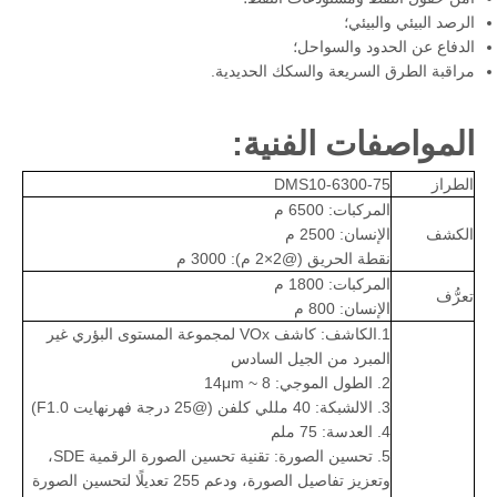
الرصد البيئي والبيئي؛
الدفاع عن الحدود والسواحل؛
مراقبة الطرق السريعة والسكك الحديدية.
المواصفات الفنية:
الطراز
DMS10-6300-75
المركبات: 6500 م
الكشف
الإنسان: 2500 م
نقطة الحريق (@2×2 م): 3000 م
المركبات: 1800 م
تعرُّف
الإنسان: 800 م
1.الكاشف: كاشف VOx لمجموعة المستوى البؤري غير
المبرد من الجيل السادس
2. الطول الموجي: 8 ~ 14μm
3. الالشبكة: 40 مللي كلفن (@25 درجة فهرنهايت F1.0)
4. العدسة: 75 ملم
5. تحسين الصورة: تقنية تحسين الصورة الرقمية SDE،
وتعزيز تفاصيل الصورة، ودعم 255 تعديلًا لتحسين الصورة