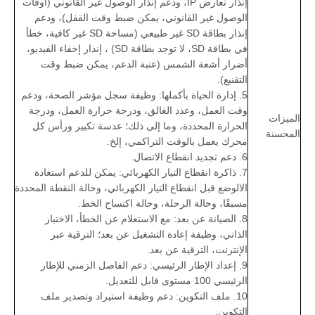
إنذار تعارض IP، ودعم إنذار الوصول غير القانوني (أوقات
الوصول غير القانوني، يمكن ضبط وقت القفل)، ودعم
إنذار بطاقة SD غير طبيعي (مساحة SD غير كافية، خطأ
في بطاقة SD، لا توجد بطاقة SD) ، إنذار إخفاء الفيديو،
أضرار أشعة الشمس (عتبة الدعم، يمكن ضبط وقت
التقنيع).
5. إدارة الحياة بأكملها: وظيفة سجل مؤشر الصحة، ودعم
وقت العمل، وعدد الغالق، ودرجة حرارة العمل، ودرجة
الميزات
الحرارة المحددة، وما إلى ذلك؛ عدسة تكبير ورأس كل
المحسنة
محرك يعمل بالوقت التراكمي، إلخ.
6. دعم تجديد انقطاع الاتصال.
7. ذاكرة انقطاع التيار الكهربائي: يمكن للدعم استعادة
الالوضع قبل انقطاع التيار الكهربائي، وحالة النقطة المحددة
مسبقًا، وحالة الرحلة، وحالة اكتساح الخط.
8. الصيانة عن بعد: مع الاستعلام عن الخطأ، الاختبار
الذاتي، وظيفة إعادة التشغيل عن بعد؛ الترقية عبر
الإنترنت، الترقية عن بعد.
9. إعداد الإطار الرئيسي: دعم الفاصل الزمني للإطار
الرئيسي 100 مستوى قابل للتعديل.
10. ملف التكوين: دعم وظيفة استيراد وتصدير ملف
التكوين.