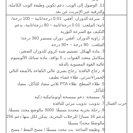
11. الوصول إلى الويب: دعم تكوين وظيفة الويب الكاملة،
والترقية عبر الإنترنت عن بعد.
1. سرعة الدوران: أفقي: 0.01 درجة/ثانية ~ 100 درجة/
ثانية؛ الملعب: 0.01 درجة/ثانية ~ 80 درجة/ثانية، يدعم
التكيف مع السرعة البؤرية.
2. زاوية الدوران: أفقي: دوران مستمر 360 درجة؛
الملعب: -90 درجة ~ +90 درجة
3. مادة الهيكل: تصميم شبه كروي للدوران الصغير،
متكامل متعدد القنوات بـ 5 نوافذ، مادة سبائك الألومنيوم
عالية القوة المصبوبة بالدقة.
4. زجاج النافذة: زجاج بصري عالي الكفاءة بالأشعة التالي
الحمراء/مرئي، طلاء غشاء نظيف.
5. طلاء السطح: طلاء PTA ثلاثي مضاد للتآكل، مضاد
للتآكل.
6. ممسحة: دعم ممسحة أوتوماتيكية ذكية
حزب العمال
7. تذويب: تذويب مرئي للنافذة
8. رحلة بحرية محددة مسبقًا: 3000 مالوضع محدد مسبقًا،
تدعم 16 مسارًا للرحلات البحرية، يمكن لكل منها دعم 256
مالوضعًا محددًا مسبقًا
9. وظيفة الساعة: بت محدد مسبقًا / مسح النمط / مسح