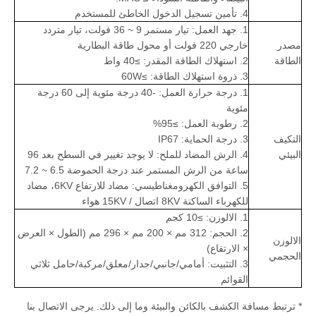
4. تأمين تسجيل الدخول الخاطئ للمستخدم
1. جهد العمل: تيار مستمر 9 ~ 36 فولت، تيار متردد
مصدر
خارجي 220 فولت أو محول طاقة البطارية
الطاقة
2. استهلاك الطاقة المقدر: ≥40 واط
3. ذروة استهلاك الطاقة: ≥60W
1. درجة حرارة العمل: -40 درجة مئوية إلى 60 درجة
مئوية
2. رطوبة العمل: ≥95%
التكيف
3. درجة الحماية: IP67
البيئي
4. الرش المضاد للملح: لا يوجد تغيير في السطح بعد 96
ساعة من الرش المستمر عند درجة الحموضة 6.5 ~ 7.2
5. التوافق الكهرومغناطيسي: مضاد للارتفاع 6KV، مضاد
للكهرباء الساكنة 8KV اتصال / 15KV هواء
1. الالوزن: ≥10 كجم
2. الحجم: 312 مم × 200 مم × 296 مم (الطول × العرض
الالوزن
× الارتفاع)
الحجمي
3. التثبيت: أمامي/جانبي/جدار/معلق/مركبة/حامل ثلاثي
القوائم
* ترتبط مسافة الكشف بالكائن والبيئة وما إلى ذلك. يرجى الاتصال بنا