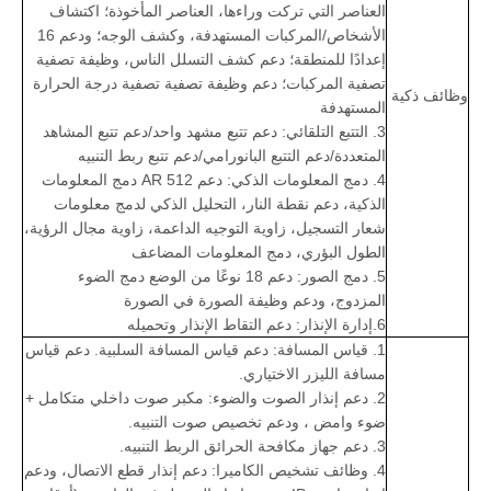
العناصر التي تركت وراءها، العناصر المأخوذة؛ اكتشاف
الأشخاص/المركبات المستهدفة، وكشف الوجه؛ ودعم 16
إعدادًا للمنطقة؛ دعم كشف التسلل الناس، وظيفة تصفية
تصفية المركبات؛ دعم وظيفة تصفية تصفية درجة الحرارة
وظائف ذكية
المستهدفة
3. التتبع التلقائي: دعم تتبع مشهد واحد/دعم تتبع المشاهد
المتعددة/دعم التتبع البانورامي/دعم تتبع ربط التنبيه
4. دمج المعلومات الذكي: دعم 512 AR دمج المعلومات
الذكية، دعم نقطة النار، التحليل الذكي لدمج معلومات
شعار التسجيل، زاوية التوجيه الداعمة، زاوية مجال الرؤية،
الطول البؤري، دمج المعلومات المضاعف
5. دمج الصور: دعم 18 نوعًا من الوضع دمج الضوء
المزدوج، ودعم وظيفة الصورة في الصورة
6.إدارة الإنذار: دعم التقاط الإنذار وتحميله
1. قياس المسافة: دعم قياس المسافة السلبية. دعم قياس
مسافة الليزر الاختياري.
2. دعم إنذار الصوت والضوء: مكبر صوت داخلي متكامل +
ضوء وامض ، ودعم تخصيص صوت التنبيه.
3. دعم جهاز مكافحة الحرائق الربط التنبيه.
4. وظائف تشخيص الكاميرا: دعم إنذار قطع الاتصال، ودعم