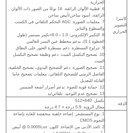
الحرارية
6. قطبية الألوان الزائفة: 16 نوعًا من الصور ذات الألوان
الزائفة، أسود ساخن/أبيض ساخن
كاميرا
7. معلمات الصورة: AGC التحكم التلقائي في الكسب
التصوير
والسطوع والتباين
الحراري
8. التكبير الإلكتروني: 1.0～8.0×تكبير مستمر (طول
الخطوة 0.1)، يدعم مخطط عين النسر العالمي
9. تتراوح المسطرة: دعم مسطرة العثور على النطاق
10. تصحيح البكسل الميت: دعم وظيفة تصحيح البكسل
الميت
11. تصحيح الصورة: دعم التصحيح اليدوي، تصحيح الخلفية،
الفاصل الزمني للتصحيح التلقائي، معلمات تصحيح جاما
القابلة للتعديل
12. حماية قوية للضوء: تدعم أضرار أشعة الشمس
13. تصحيح عدم التوحيد: تلقائي/يد
بكسل: 640×512
الدقة
مجال الرؤية: 5.9 درجة × 4.7 درجة
1. نوع المستشعر: إضاءة خلفية منخفضة للغاية بإضاءة
النجوم CMOS
2. الحد الأدنى من الإضاءة: اللون: 0.0005Lux @ أبيض