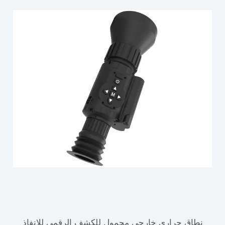
نطاق حراري خارجي محمول للكشف الرقمي للإنفاذ