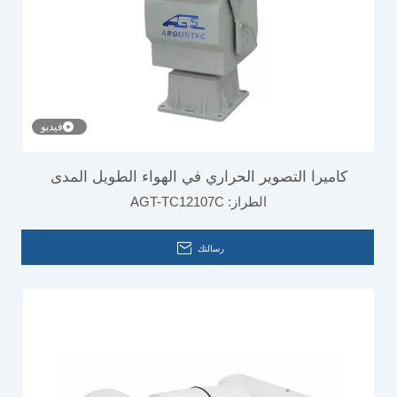
فيديو
كاميرا التصوير الحراري في الهواء الطويل المدى
الطراز:
AGT-TC12107C
لمكافحة UAV
رسالتك