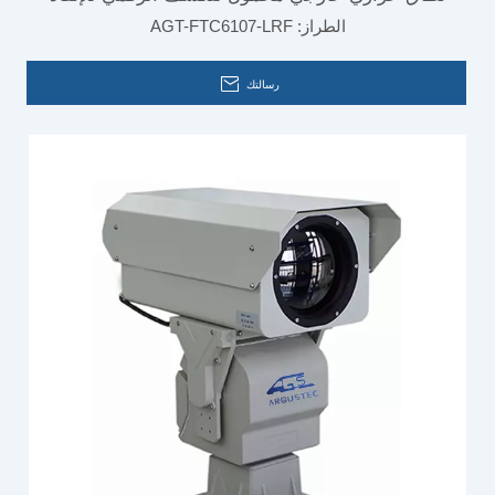
الطراز:
AGT-FTC6107-LRF
رسالتك