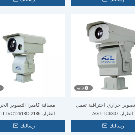
ميرا تصوير حراري عالية السرعة عن بعد
كاميرا ذات منصة بصرية متعد
لنظام المراقبة المرتبط بالرادار
لنظام الحماية من حرائق ا
فيديو
تصوير حراري احترافية تعمل
مسافة كاميرا التصوير الحر
الطراز:
AGT-TC6307
الطراز:
-TTVC12618C-2186
التالي الحمراء لمراقبة الحدود
الاحترافي للمراقبة الحدود
رسالتك
رسالتك