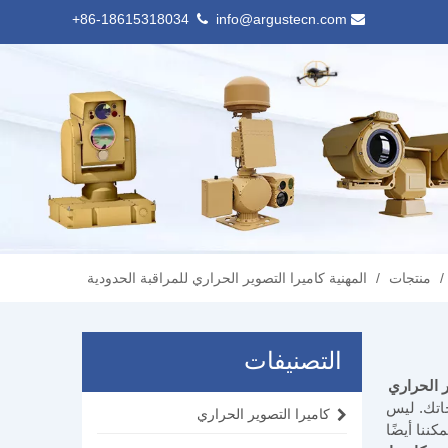
86-18615318034+
info@argustecn.com


/
منتجات
/
المهنية كاميرا التصوير الحراري للمراقبة الحدودية
التصنيفات
ر الحراري
جاتك. ليس
كاميرا التصوير الحراري
ننا أيضًا