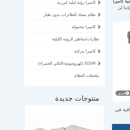
ية كاميرا
كاميرا رؤية ليلية ليزرية
إننا لن
نظام مضاد للطائرات بدون طيار
كاميرا محمولة
نظارات/مناظير الرؤية الليلية
كاميرا مركبة
EO/IR (كهروضوئية/التالي الحمراء)
ملحقات النظام
فيديو
منتوجات جديدة
افية في
كاميرا تصوي
مضاد
ودية