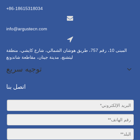
86-18615318034+
info@argustecn.com
المبنى 10، رقم 757، طريق هوشان الشمالي، شارع كايشي، منطقة
ليتشنغ، مدينة جينان، مقاطعة شاندونغ
توجيه سريع
اتصل بنا