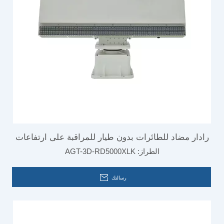
رادار مضاد للطائرات بدون طيار للمراقبة على ارتفاعات
الطراز:
AGT-3D-RD5000XLK
منخفضة في المطار وردع الطيور لمراقبة سطح البحر
رسالتك