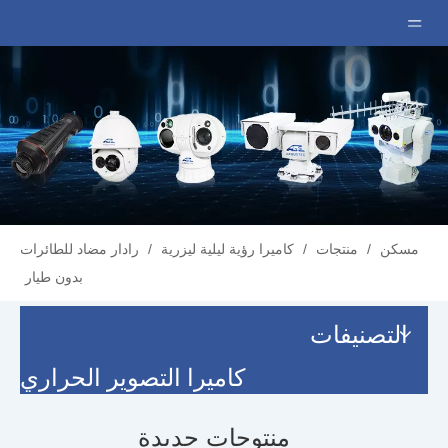
مسكن
/
منتجات
/
كاميرا رؤية ليلية ليزرية
/
رادار مضاد للطائرات
بدون طيار
التصنيفات
كاميرا التصوير الحراري
منتوجات جديدة